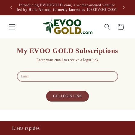
et
Introducing EVOOGOLD.com, a woman-owned venture
passer
led by Hella Akrout, formerly known as 1938EVOO.COM
au
contenu
Panier
My EVOO GOLD Subscriptions
Enter your email to receive a login link
GET LOGIN LINK
Liens rapides